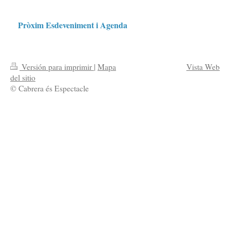
Pròxim Esdeveniment i Agenda
Versión para imprimir
|
Mapa
Vista Web
del sitio
© Cabrera és Espectacle